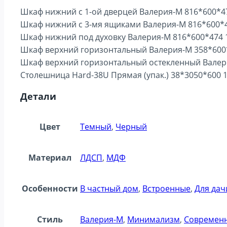
Шкаф нижний с 1-ой дверцей Валерия-М 816*600*47
Шкаф нижний с 3-мя ящиками Валерия-М 816*600*4
Шкаф нижний под духовку Валерия-М 816*600*474 1
Шкаф верхний горизонтальный Валерия-М 358*600*
Шкаф верхний горизонтальный остекленный Валери
Столешница Hard-38U Прямая (упак.) 38*3050*600 1
Детали
Цвет
Темный
,
Черный
Материал
ЛДСП
,
МДФ
Особенности
В частный дом
,
Встроенные
,
Для дач
Стиль
Валерия-М
,
Минимализм
,
Современ