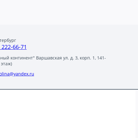
тербург
) 222-66-71
ый континент" Варшавская ул. д. 3, корп. 1, 141-
 этаж)
polina@yandex.ru