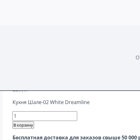
Перейти
Главная
-
Кухни из ЛДСП
к
содержимому
О
Шале-04 White Dreamlin
22680
₽
Кухня Шале-02 White Dreamline
Количество
товара
В корзину
Шале-04
Бесплатная доставка для заказов свыше 50 000 
White