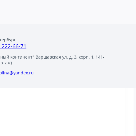
тербург
) 222-66-71
ый континент" Варшавская ул. д. 3, корп. 1, 141-
 этаж)
polina@yandex.ru