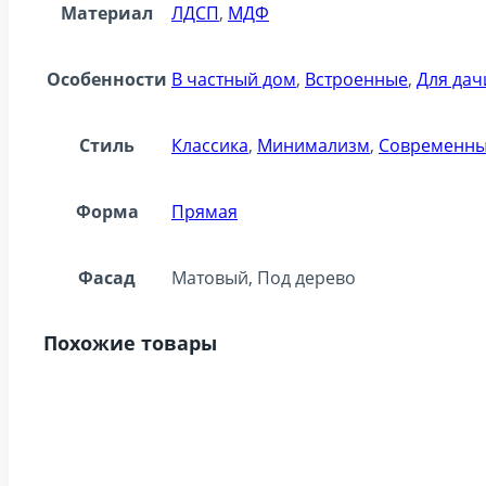
Материал
ЛДСП
,
МДФ
Особенности
В частный дом
,
Встроенные
,
Для дач
Стиль
Классика
,
Минимализм
,
Современн
Форма
Прямая
Фасад
Матовый, Под дерево
Похожие товары