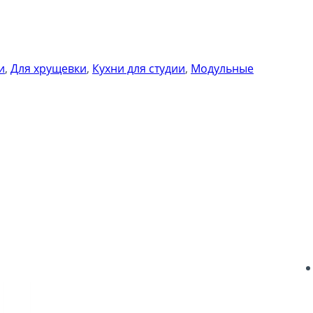
и
,
Для хрущевки
,
Кухни для студии
,
Модульные