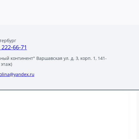
тербург
) 222-66-71
ый континент" Варшавская ул. д. 3, корп. 1, 141-
 этаж)
polina@yandex.ru