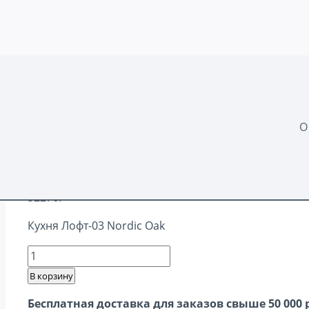
Перейти
Главная
-
Кухни прямые
к
содержимому
О
Лофт-03 Nordic Oak
52276
₽
Кухня Лофт-03 Nordic Oak
Количество
товара
В корзину
Лофт-03
Бесплатная доставка для заказов свыше 50 000 
Nordic